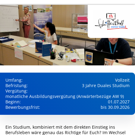
Umfang:
Vollzeit
Befristung:
3 Jahre Duales Studium
Vergütung:
monatliche Ausbildungsvergütung (Anwärterbezüge AW 9)
Beginn:
01.07.2027
Bewerbungsfrist:
bis 30.09.2026
Ein Studium, kombiniert mit dem direkten Einstieg ins
Berufsleben wäre genau das Richtige für Euch? Im Wechsel